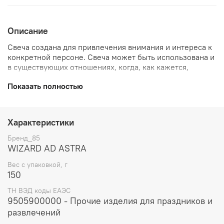
Описание
Свеча создана для привлечения внимания и интереса к
конкретной персоне. Свеча может быть использована и
в существующих отношениях, когда, как кажется,
интерес партнера начал угасать, так и в
Показать полностью
формирующихся отношениях, чтобы привлечь внимание
нового или интересующего вас партнера.
- Повышение внимания к своей персоне
Характеристики
- Усиление привлекательности и сексуальности
Бренд_85
WIZARD AD ASTRA
- Усиление внимания партнера
Вес с упаковкой, г
150
- Усиление внимания противоположного пола
ТН ВЭД коды ЕАЭС
Масса: 135 гр
9505900000 - Прочие изделия для праздников и
развлечений
Размер: Высота 14 см Диаметр 4 см.