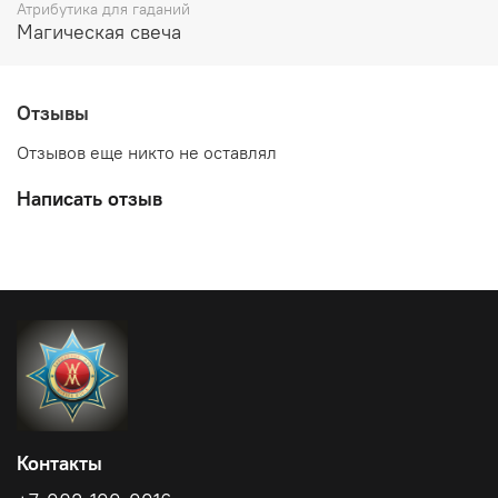
Атрибутика для гаданий
Среднее время горения: 20 часов.
Магическая свеча
Материал: воск, травы, масла.
Отзывы
Область применения: отдельно и в составе обрядов.
Отзывов еще никто не оставлял
Написать отзыв
Контакты