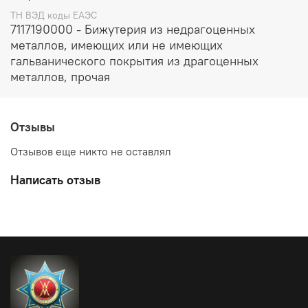
Материал – ювелирный сплав медь и золото
ТН ВЭД коды ЕАЭС
(английское серебро).
7117190000 - Бижутерия из недрагоценных
Комплект – подвеска и шрурок.
металлов, имеющих или не имеющих
гальванического покрытия из драгоценных
металлов, прочая
Отзывы
Отзывов еще никто не оставлял
Написать отзыв