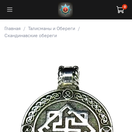
0
Главная
Талисманы и Обереги
Скандинавские обереги