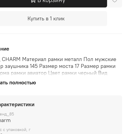
Купить в 1 клик
ание
 CHARM Материал рамки металл Пол мужские
р заушника 145 Размер моста 17 Размер рамки
рма рамки авиатор Цвет рамки черный Вид
ы ободковая
ать полностью
арактеристики
енд_85
harm
с с упаковкой, г