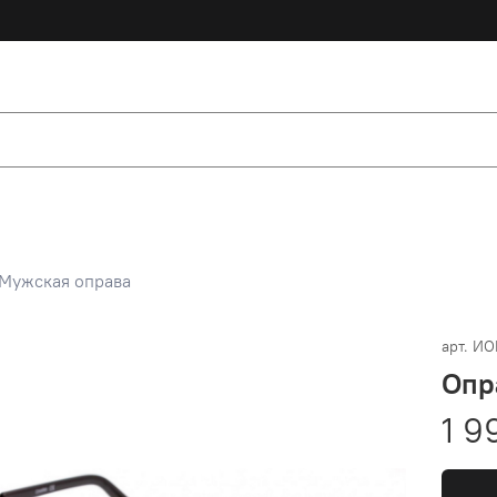
Мужская оправа
арт.
ИО
Опр
1 9