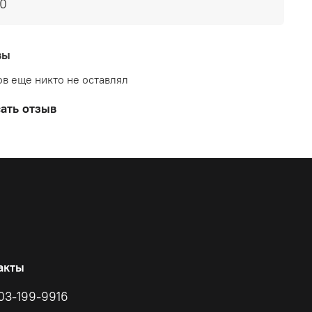
00
вы
в еще никто не оставлял
ать отзыв
акты
03-199-9916