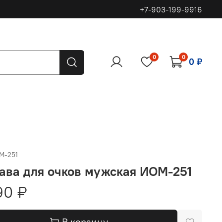
+7-903-199-9916
0
0
0 ₽
М-251
ава для очков мужская ИОМ-251
90 ₽
В корзину