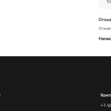
1
Отзы
Отзыво
Напис
и
Конт
+7-9