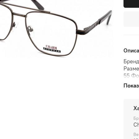
Опис
Бренд
Разме
55 Фо
оправ
Показ
Х
Бр
C
Ве