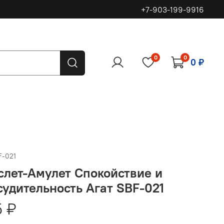
+7-903-199-9916
0
0
0 ₽
F-021
слет-Амулет Спокойствие и
судительность Агат SBF-021
 ₽