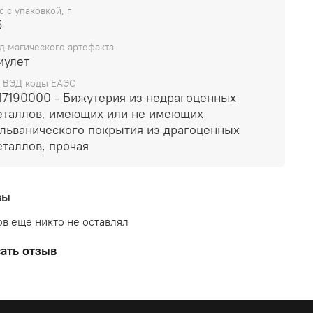
с с упаковкой, г
5
д магического артефакта
мулет
 ВЭД коды ЕАЭС
117190000 - Бижутерия из недрагоценных
еталлов, имеющих или не имеющих
альванического покрытия из драгоценных
еталлов, прочая
вы
в еще никто не оставлял
ать отзыв