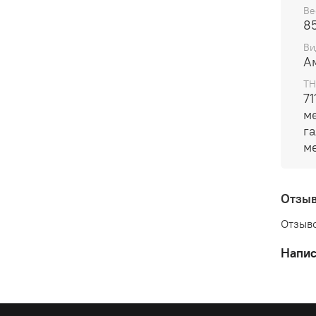
Ве
8
Ви
А
ТН
7
м
г
м
Отзы
Отзыво
Напис