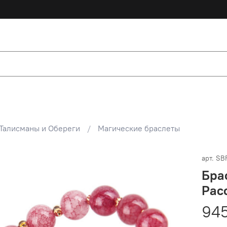
Талисманы и Обереги
Магические браслеты
арт.
SB
Бра
Рас
945