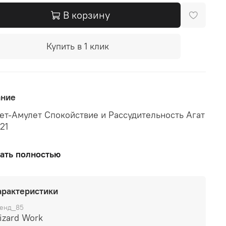
В корзину
Купить в 1 клик
ание
ет-Амулет Спокойствие и Рассудительность Агат
21
гасит излишки страсти и эмоциональности,
ать полностью
т человека более рассудительным и
ательным.
арактеристики
ий размер бусины 12 мм, размер браслета 17-20
енд_85
izard Work