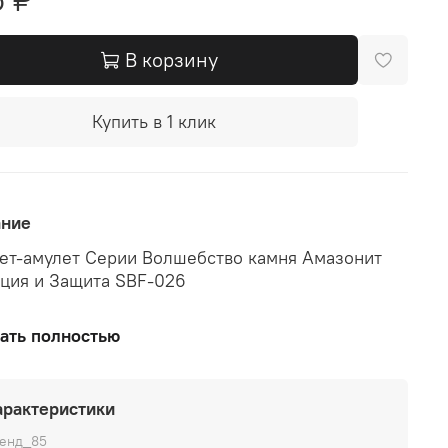
В корзину
Купить в 1 клик
ание
ет-амулет Серии Волшебство камня Амазонит
ция и Защита SBF-026
нит повышает интуитивное восприятие, делает
ать полностью
ека более прозорливым. Как следствие
шается количество ошибок и поступков,
ющих последующие сложности в жизни.
арактеристики
р-Длина: 21 см (на эластичной резинке)
енд_85