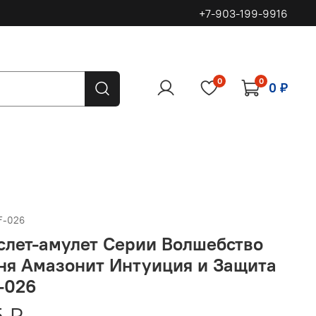
+7-903-199-9916
0
0
0 ₽
F-026
слет-амулет Серии Волшебство
ня Амазонит Интуиция и Защита
-026
 ₽