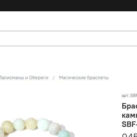
Талисманы и Обереги
Магические браслеты
арт.
SB
Бра
кам
SBF
945