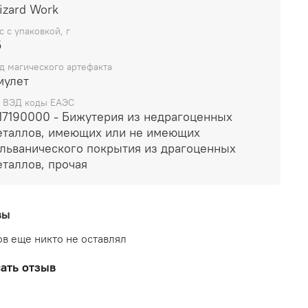
izard Work
р бисера: (прибл.) 8 мм
с с упаковкой, г
5
д магического артефакта
мулет
 ВЭД коды ЕАЭС
117190000 - Бижутерия из недрагоценных
еталлов, имеющих или не имеющих
альванического покрытия из драгоценных
еталлов, прочая
вы
в еще никто не оставлял
ать отзыв