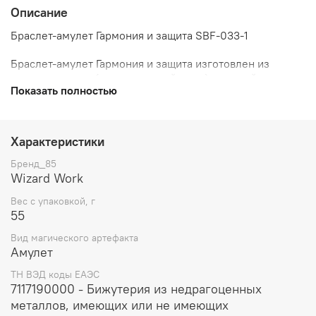
Описание
Браслет-амулет Гармония и защита SBF-033-1
Браслет-амулет Гармония и защита изготовлен из
лавового камня (вулканической лавы), которой
Показать полностью
издревле придавали магические свойства, такие как
личная защита, усиление удачи и успеха, стабильность и
личный рост.
Характеристики
Размер-Длина: 21 см (на эластичной резинке)
Бренд_85
Размер бисера: (прибл.) 8 мм
Wizard Work
Вес с упаковкой, г
55
Вид магического артефакта
Амулет
ТН ВЭД коды ЕАЭС
7117190000 - Бижутерия из недрагоценных
металлов, имеющих или не имеющих