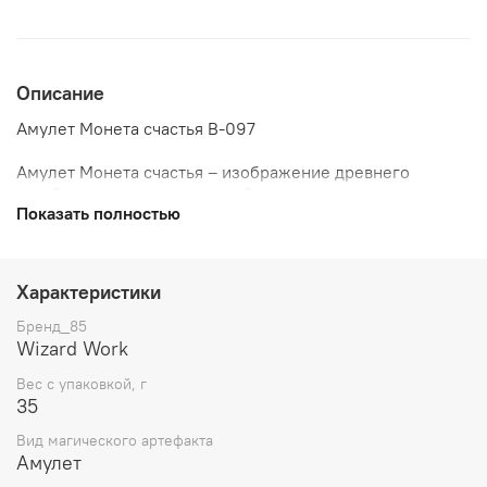
Описание
Амулет Монета счастья В-097
Амулет Монета счастья – изображение древнего
китайского символа, который приносит счастье и
Показать полностью
благополучне в ваш дом.
Характеристики
Бренд_85
Wizard Work
Вес с упаковкой, г
35
Вид магического артефакта
Амулет